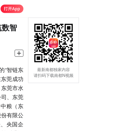
筑数智
的“智链东
最新南都独家内容
请扫码下载南都N视频
在东莞成功
，东莞市水
公司、东莞
、中粮（东
股份有限公
表、央国企