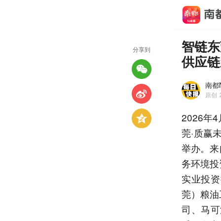
智链东
分享到
供应链
南都
原创
2026
莞·质赢
举办。来
务环境投
实业投资
莞）粮油
司、马可