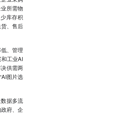
企业所需物
减少库存积
送货、售后
率低、管理
和工业AI
I解决供需两
AI图片选
让数据多流
的政府、企