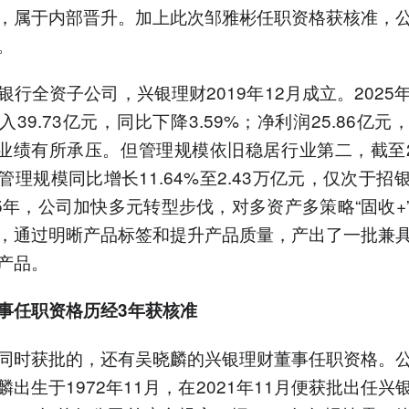
，属于内部晋升。加上此次邹雅彬任职资格获核准，
。
银行全资子公司，兴银理财2019年12月成立。2025
39.73亿元，同比下降3.59%；净利润25.86亿元
%，业绩有所承压。但管理规模依旧稳居行业第二，截至2
管理规模同比增长11.64%至2.43万亿元，仅次于招
25年，公司加快多元转型步伐，对多资产多策略“固收+
，通过明晰产品标签和提升产品质量，产出了一批兼
产品。
事任职资格历经3年获核准
同时获批的，还有吴晓麟的兴银理财董事任职资格。
麟出生于1972年11月，在2021年11月便获批出任兴