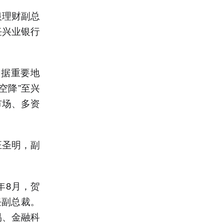
银理财副总
任兴业银行
占据重要地
空降”至兴
市场、多资
汪圣明，副
年8月，贺
任副总裁。
易、金融科