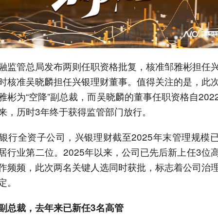
融监管总局发布两则任职资格批复，核准邹雅彬担任
时核准吴晓麟担任兴银理财董事。值得关注的是，此
雅彬为“空降”副总裁，而吴晓麟的董事任职资格自202
来，历时3年终于获得监管部门放行。
银行全资子公司，兴银理财截至2025年末管理规模已达
居行业第二位。2025年以来，公司已先后新上任3位
作频频，此次两名关键人选同时获批，标志着公司治
定。
副总裁，去年来已新任3名高管