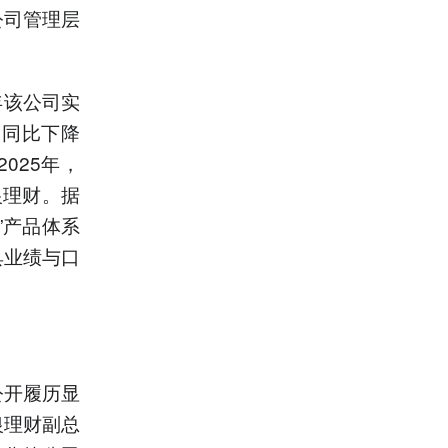
公司管理层
年该公司实
，同比下降
025年，
银理财。据
”产品体系
具业绩与口
公开履历显
银理财副总