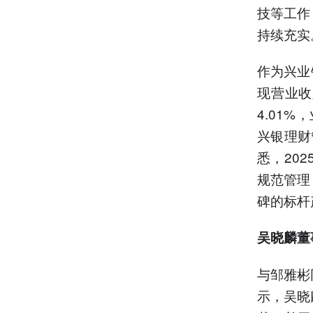
技等工作
持续充实
作为兴业
现营业收入
4.01
兴银理财
悉，20
规范管理
碑的标杆
吴晓麟
董
与邹雅彬
示，吴晓