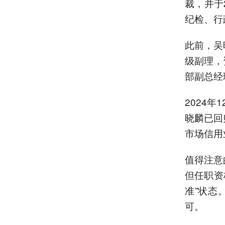
裁，并于
纪检、行
此前，吴
级副理，
部副总经
2024
晓麟已回
市场信用
值得注意
但任职资
准”状态
可。