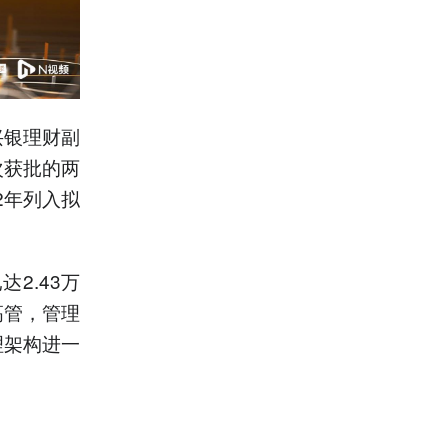
兴银理财副
次获批的两
2年列入拟
2.43万
高管，管理
理架构进一