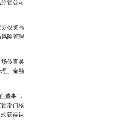
他分管公司
债券投资高
场风险管理
市场传言吴
经理、金融
。
任董事”，
监管部门核
正式获得认