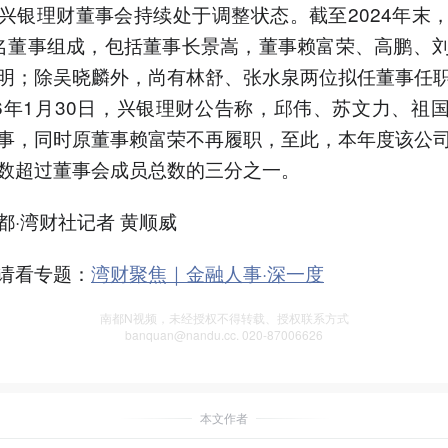
兴银理财董事会持续处于调整状态。截至2024年末
名董事组成，包括董事长景嵩，董事赖富荣、高鹏、
明；除吴晓麟外，尚有林舒、张水泉两位拟任董事任
26年1月30日，兴银理财公告称，邱伟、苏文力、祖
事，同时原董事赖富荣不再履职，至此，本年度该公
数超过董事会成员总数的三分之一。
都·湾财社记者 黄顺威
请看专题：
湾财聚焦｜金融人事·深一度
南都N视频，未经授权不得转载、授权联系方式
banquan@nandu.cc. 020-87006626
本文作者