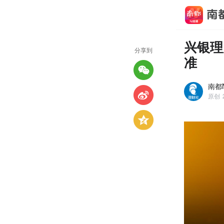
兴银理
分享到
准
南都N
原创