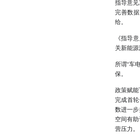
指导意见
完善数据
给。
《指导意
关新能源
所谓“车
保。
政策赋能
完成首轮优
数进一步扩
空间有助
营压力。