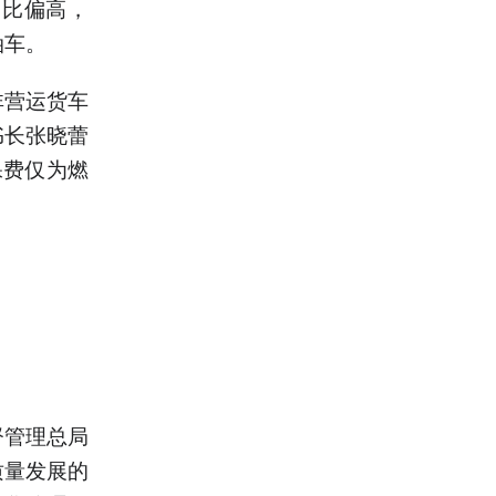
占比偏高，
油车。
非营运货车
书长张晓蕾
保费仅为燃
督管理总局
质量发展的