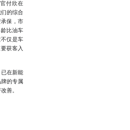
务官付欣在
我们的综合
安承保，市
年龄比油车
这不仅是车
重要获客入
，已在新能
品牌的专属
著改善。