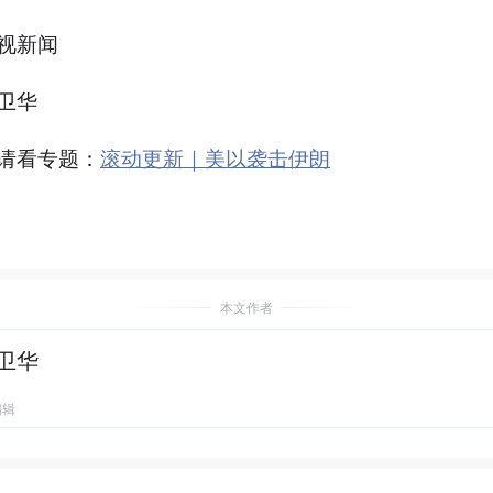
视新闻
卫华
请看专题：
滚动更新｜美以袭击伊朗
本文作者
卫华
编辑