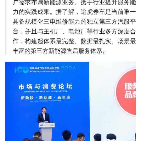
户需求布局新能源业务、携手行业提升服务能
10%-50%。
力的实践成果。据了解，途虎养车是当前唯一
4.途虎参与两项新能源维修
国家标准起草，推动行业规
具备规模化三电维修能力的独立第三方汽服平
范化。
台，并且与主机厂、电池厂等行业多方深度合
5.新政开放三电第三方维修
作，构建起体系最完整、数据最扎实、场景最
权，途虎有望扩大千亿级市
场
丰富的第三方新能源售后服务体系。
以上内容由AI大模型生成，仅供
参考