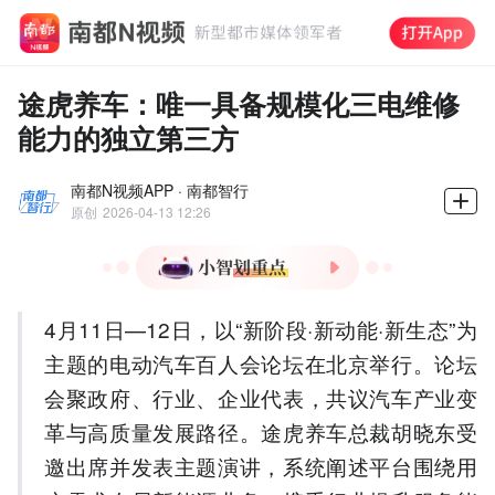
途虎养车：唯一具备规模化三电维修
能力的独立第三方
南都N视频APP · 南都智行
原创
2026-04-13 12:26
1.途虎养车新能源交易用户
4月11日—12日，以“新阶段·新动能·新生态”为
数达427万，同比增长
60%。
主题的电动汽车百人会论坛在北京举行。论坛
2.途虎累计维修动力电池近
会聚政府、行业、企业代表，共议汽车产业变
10万台，唯一具备规模化三
革与高质量发展路径。途虎养车总裁胡晓东受
电维修能力。
邀出席并发表主题演讲，系统阐述平台围绕用
3.途虎推出电芯级维修，成
本仅为整包更换的