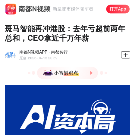
斑马智能再冲港股：去年亏超前两年
总和，CEO拿近千万年薪
南都N视频APP · 南都智行
原创
2026-04-13 20:59
1.斑马智能二次递表港股
IPO，募资聚焦研发与市场
拓展。
2.2025年亏损18.96亿元，主
要因18.41亿元无形资产减
值损失。
3.核心业务收入占比下滑，
车载平台服务成增长主力。