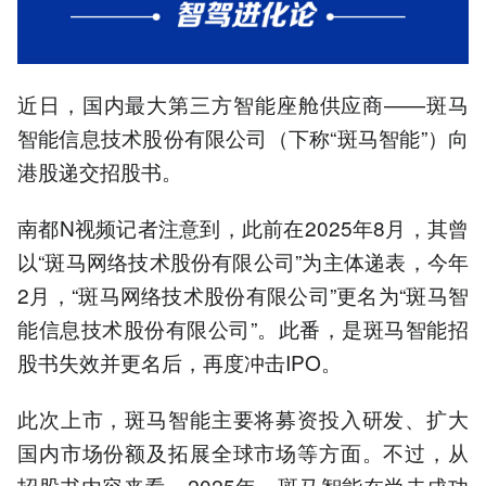
4.高管薪酬逆势飙升，CEO
年薪从80万增至984万元。
5.高度依赖阿里和上汽，客
户集中度超76%。
近日，国内最大第三方智能座舱供应商——斑马
以上内容由AI大模型生成，仅供
智能信息技术股份有限公司（下称“斑马智能”）向
参考
港股递交招股书。
南都N视频记者注意到，此前在2025年8月，其曾
以“斑马网络技术股份有限公司”为主体递表，今年
2月，“斑马网络技术股份有限公司”更名为“斑马智
能信息技术股份有限公司”。此番，是斑马智能招
股书失效并更名后，再度冲击IPO。
此次上市，斑马智能主要将募资投入研发、扩大
国内市场份额及拓展全球市场等方面。不过，从
招股书内容来看，2025年，斑马智能在尚未成功