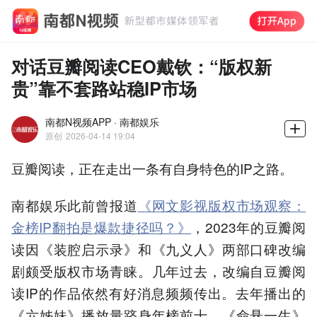
对话豆瓣阅读CEO戴钦：“版权新
贵”靠不套路站稳IP市场
南都N视频APP · 南都娱乐
原创
2026-04-14 19:04
豆瓣阅读，正在走出一条有自身特色的IP之路。
南都娱乐此前曾报道
《网文影视版权市场观察：
金榜IP翻拍是爆款捷径吗？》
，2023年的豆瓣阅
读因《装腔启示录》和《九义人》两部口碑改编
剧颇受版权市场青睐。几年过去，改编自豆瓣阅
读IP的作品依然有好消息频频传出。去年播出的
《六姊妹》播放量跻身年榜前十，《命悬一生》