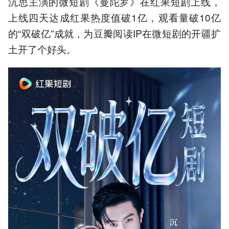
沉思主演的微短剧《曼陀罗》在红果短剧上线，
上线四天达成红果热度值破1亿，观看量破10亿
的“双破亿”成就，为豆瓣阅读IP在微短剧的开疆扩
土开了个好头。