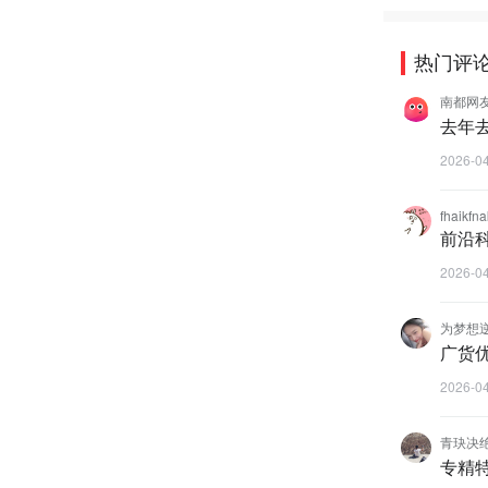
热门评
南都网友6
去年
2026-0
fhaikfn
前沿
2026-0
为梦想
广货
2026-0
青玦决
专精