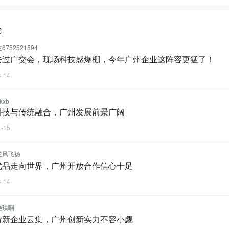
论
752521594
去过广交会，现场科技感爆棚，今年广州企业这阵容更猛了！
4-14
akxb
科技与传统融合，广州发展前景广阔
4-15
逆风飞扬
优品走向世界，广州开放合作信心十足
4-14
绝玦啊
特新企业云集，广州创新实力不容小觑