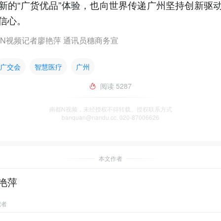
新的“广货优品”体验，也向世界传递广州坚持创新驱
信心。
N视频记者廖艳萍 通讯员穗商务宣
广交会
智慧医疗
广州
阅读
5287
南都N视频，未经授权不得转载、授权联系方式
banquan@nandu.cc. 020-87006626
本文作者
艳萍
记者