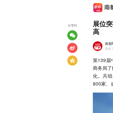
展位突
分享到
高
南都
原创
第139
商务局了
化。共组
800家