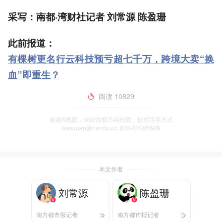
采写：南都·湾财社记者 刘常源 陈盈珊
此前报道：
有棵树更名行云科技预亏超七千万，跨境大卖“换
血”即重生？
阅读
10829
南都N视频，未经授权不得转载、授权联系方式
banquan@nandu.cc. 020-87006626
本文作者
刘常源
陈盈珊
南方都市报记者
南方都市报记者