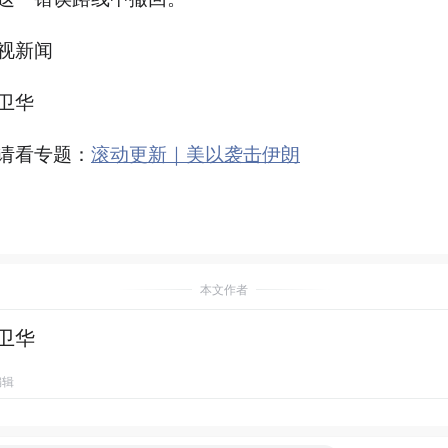
视新闻
卫华
请看专题：
滚动更新｜美以袭击伊朗
本文作者
卫华
编辑