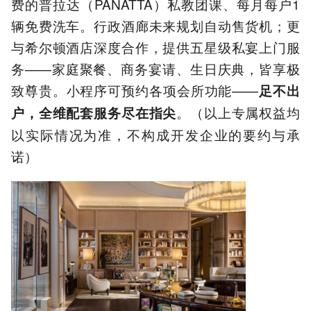
费的普拉达（PANATTA）私教团课、每月每户1
辆免费洗车。行政酒廊未来规划自动售货机；更
与希尔顿酒店深度合作，提供五星级私宴上门服
务——家庭聚餐、商务宴请、生日庆典，皆享极
致尊贵。小程序可预约各项会所功能——
足不出
。（以上专属权益均
户，全维配套服务尽在指尖
以实际情况为准，不构成开发企业的要约与承
诺）