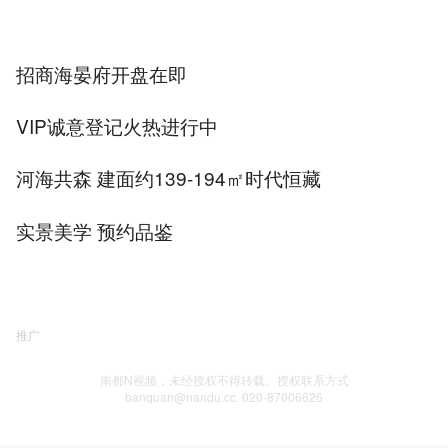
招商海晏府开盘在即
VIP诚意登记火热进行中
河海共森 建面约139-194㎡时代恒藏
实景美学 预约品鉴
推广
南都N视频，未经授权不得转载、授权联系方式
banquan@nandu.cc. 020-87006626