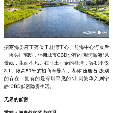
招商海晏府正落位于桂湾正心、前海中心河最后
一块头排宅邸，坐拥城市CBD少有的“观河瞰海"风
景线，生而不凡。在寸土寸金的桂湾，容积率仅
3.1、限高80米的招商海晏府，堪称“压舱石”级别
的存在，拥有的是深圳罕见的“出则繁华入则宁
静”CBD低密隐贵生活。
无界的低密
重塑人与自然的紧密联系