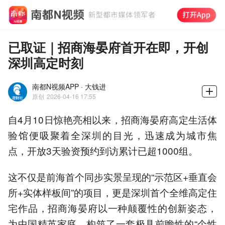
已取证｜招商海晏府首开在即，开创
深圳高定时刻
南都N视频APP · 大钱进
原创
2026-04-16 17:55
自4月10日惊艳亮相以来，招商海晏府高定生活体
验馆便吸聚着全深圳的目光，迅速成为城市焦
点，开放3天验资预约到访累计已超1000组。
这不仅是前海首个同步实景呈现的“示范区+垂直会
所+实体样板间”的项目，更是深圳首个全维高定住
宅作品，招商海晏府以一种颠覆性的创新姿态，
为中国精英家庭，构筑了一套极具前瞻性的“个性