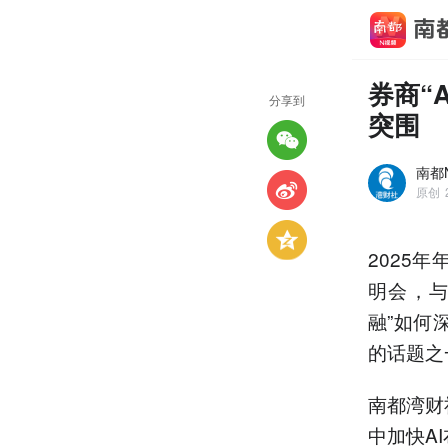
券商“
分享到
突围
南都N
原创
2025
明会，与
融”如何
的话题之
南都湾财
中加快A