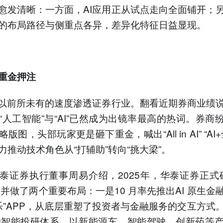
愈发清晰：一方面，AI应用正从试点走向全面铺开；
的布局路径与侧重点各异，差异化特征日益显现。
重金押注
正以前所未有的速度渗透证券行业。翻看近期券商业绩
“人工智能”与“AI”已然成为出镜率最高的热词。券商纷
版图，头部玩家更是砸下重金，喊出“All in AI” “AI
力推动技术角色从“打辅助”转向“挑大梁”。
泰证券执行董事周易介绍，2025年，华泰证券正式确立“A
略，并做了两个重要布局：一是10 月率先推出AI 原生金
 涨乐”APP，从底层重塑了投资者与金融服务的交互方式
动的智能投研体系，以新能源车、智能驾驶、创新药等