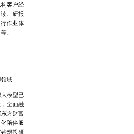
机构客户经
解读、研报
投行作业体
用等。
I领域。
想大模型已
验，全面融
能东方财富
智化陪伴服
“妙想投研