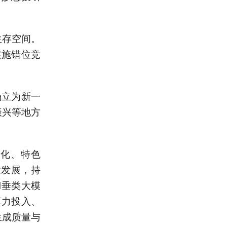
生存空间。
实施错位竞
确立为新一
振兴等地方
异化、特色
量发展，持
I垂类大模
算力投入、
生成质量与