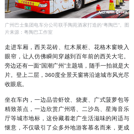
广州巴士集团电车分公司联手陶苑酒家打造的“粤陶巴”。图
片来源：粤陶巴工作室
走进车厢，西关花砖、红木展柜、花格木窗映入
眼帘，让人仿佛瞬间穿越到百年前的西关大宅。
旁边还有一面“国潮广州”主题墙，随手一拍就是大
片。登上二层，360度全景天窗将沿途城市风光尽
收眼底。
坐在车内，一边品尝虾饺、烧麦、广式菠萝包等
精致茶点，一边欣赏广州塔、二沙岛、星海音乐
厅等城市地标，这份藏着老广生活滋味的闲适与
惬意，不仅吸引了众多外地游客慕名而来，更成