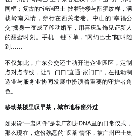
同框；复古的“铛铛巴士”披着骑楼与醒狮纹样，满
载岭南风情，穿行在西关老巷。中山的“幸福公
交”摇身一变成了移动婚车，用喜庆装饰见证新人
的甜蜜时刻。手机一键下单，“网约巴士”随叫随
到……
不仅如此，广东公交还主动开进企业园区，定制
点对点专线，让“厂门口”直通“家门口”，在推动制
造业与服务业协同发展中扮演着重要的守护者角
色。
移动茶楼里叹早茶，城市地标窗外过
如果说“一盅两件”是老广刻进DNA里的日常仪式，
那么现在，这份熟悉的“叹茶”情怀，被广州巴士集