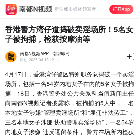
香港警方湾仔道捣破卖淫场所！5名女
子被拘捕，检获按摩油等
南都N视频APP · 南都即时
原创
2026-04-18 12:11
4月17日，香港湾仔警区特别职务队捣破一个卖淫
场所，包括一名54岁内地女子在内的5名女子被拘
捕。18日，香港警务处公共关系科当值新闻主任
向南都N视频记者披露称，被拘捕的5人中，一名
本地女子涉嫌“管理卖淫场所”和“雇佣非法劳工”，
三名本地女子涉嫌“协助管理卖淫场所”，一名54岁
内地女子涉嫌“违反逗留条件”。警方在场所内检获