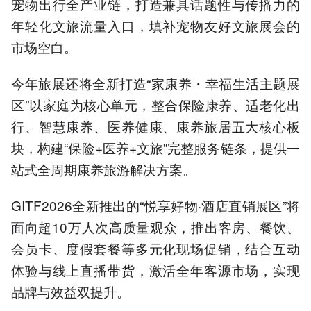
宠物出行全产业链，打造兼具话题性与传播力的
年轻化文旅流量入口，填补宠物友好文旅展会的
市场空白。
今年旅展还将全新打造“家康养・幸福生活主题展
区”以家庭为核心单元，整合保险康养、适老化出
行、智慧康养、医养健康、康养旅居五大核心板
块，构建“保险+医养+文旅”完整服务链条，提供一
站式全周期康养旅游解决方案。
GITF2026全新推出的“悦享好物·酒店直销展区”将
面向超10万人次高质量观众，推出客房、餐饮、
会员卡、度假套餐等多元化现场促销，结合互动
体验与线上直播带货，激活全年客源市场，实现
品牌与效益双提升。