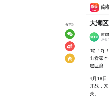
大湾区
分享到
南都
原创
“咚！咚
出看家本
层巨浪。
4月18
开战，来
决。