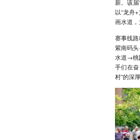
新。该届
以“龙舟
画水道，
赛事线路
紫南码头
水道→桃
手们在奋
村”的深