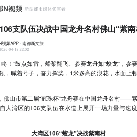
106支队伍决战中国龙舟名村佛山“紫南
N视频APP · 南都新文旅
2026-04-18 22:02
！咚！”鼓点如雷，船桨翻飞。参赛龙舟如“蛟龙”，参
领，喊着号子，奋力挥桨，1米多高的浪花，水面上
日，佛山市第二届“冠珠杯”龙舟赛在中国龙舟名村——
自大湾区的106支队伍在水道上展开一场力量与速
大湾区106“蛟龙”决战紫南村