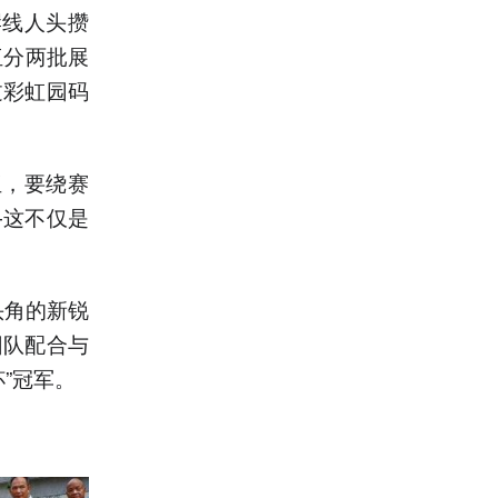
岸线人头攒
伍分两批展
过彩虹园码
伍，要绕赛
—这不仅是
头角的新锐
团队配合与
”冠军。