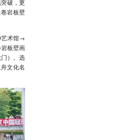
现突破，更
长卷岩板壁
坤艺术馆→
卷岩板壁画
龙门）。选
龙舟文化名