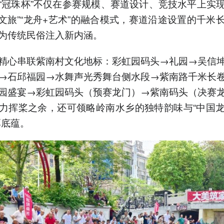
“冠珠杯”不仅在参赛规模、赛道设计、竞技水平上实
+文旅”“龙舟+艺术”的融合模式，赛道沿途设置的千米
为传统民俗注入新内涵。
精心串联紫南村文化地标：彩虹园码头→礼园→吴信
→石邱福园→水舞声光秀舞台侧水段→紫南路千米长
园盛宴→彩虹园码头（预赛龙门）→紫南码头（决赛
力挥桨之余，还可领略岭南水乡的独特韵味与“中国
厚底蕴。