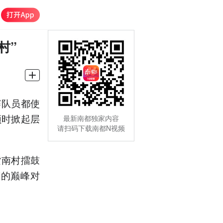
村”
赛队员都使
顿时掀起层
最新南都独家内容
请扫码下载南都N视频
紫南村擂鼓
度的巅峰对