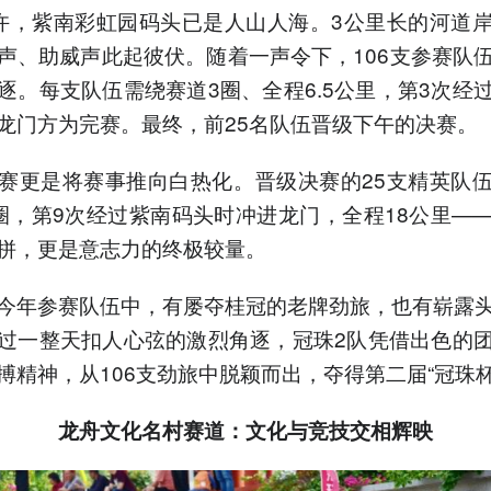
许，紫南彩虹园码头已是人山人海。3公里长的河道
声、助威声此起彼伏。随着一声令下，106支参赛队
逐。每支队伍需绕赛道3圈、全程6.5公里，第3次经
龙门方为完赛。最终，前25名队伍晋级下午的决赛。
赛更是将赛事推向白热化。晋级决赛的25支精英队
圈，第9次经过紫南码头时冲进龙门，全程18公里—
拼，更是意志力的终极较量。
今年参赛队伍中，有屡夺桂冠的老牌劲旅，也有崭露
过一整天扣人心弦的激烈角逐，冠珠2队凭借出色的
搏精神，从106支劲旅中脱颖而出，夺得第二届“冠珠杯
龙舟文化
名村赛道：文化与竞技交相辉映