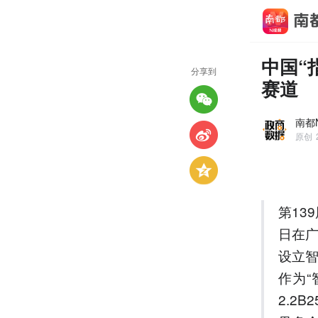
中国“
分享到
赛道
南都
原创
第13
日在广
设立
作为“
2.2