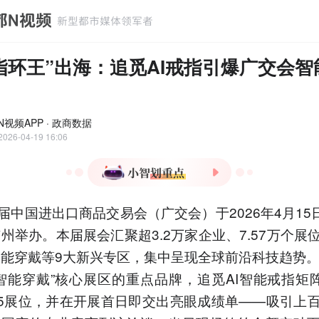
指环王”出海：追觅AI戒指引爆广交会智
N视频APP · 政商数据
2026-04-19 16:06
1.第139届广交会首设智能
9届中国进出口商品交易会（广交会）于2026年4月15日
穿戴专区，追觅AI智能戒指
首日签约破百万。
州举办。本届展会汇聚超3.2万家企业、7.57万个展
2.追觅AI智能戒指五个月销
智能穿戴等9大新兴专区，集中呈现全球前沿科技趋势
量破亿，登顶天猫、抖音双
智能穿戴”核心展区的重点品牌，追觅AI智能戒指矩
平台销售榜首。
B25展位，并在开展首日即交出亮眼成绩单——吸引上
3.追觅首创震动交互技术，
实现ECG+PPG+IMU多模态