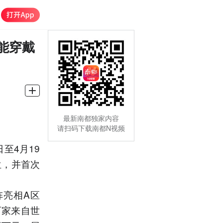
能穿戴
最新南都独家内容
请扫码下载南都N视频
至4月19
位，并首次
。
阵亮相A区
百家来自世