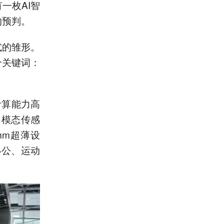
一枚AI智
的预判。
式的雏形。
个关键词：
计算能力高
多模态传感
mm超薄设
办公、运动