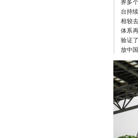
界多
台持
相较
体系再
验证
放中