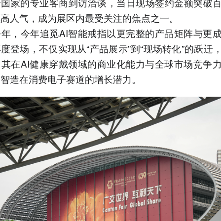
个国家的专业客商到访洽谈，当日现场签约金额突破
传感器高密度集成。
续高人气，成为展区内最受关注的焦点之一。
4.追觅AI智能戒指亮相CES
获Wearable大奖，NBA球星
去年，今年追觅AI智能戒指以更完整的产品矩阵与更
德里克·罗斯现场体验。
度登场，不仅实现从“产品展示”到“现场转化”的跃迁
5.广交会助力追觅加速出
了其在AI健康穿戴领域的商业化能力与全球市场竞争
海，AI健康穿戴成中国智造
高附加值
国智造在消费电子赛道的增长潜力。
以上内容由AI大模型生成，仅供
参考