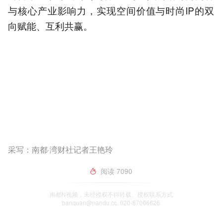
与核心产业影响力，实现空间价值与时尚IP的双
向赋能、互利共赢。
采写：南都·湾财社记者王艳玲
阅读
7090
南都N视频，未经授权不得转载、授权联系方式
banquan@nandu.cc. 020-87006626