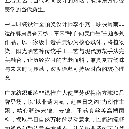
美学的当代新生。
中国时装设计金顶奖设计师李小燕，联袂岭南非
遗品牌唐贤香云纱，带来“种子·向美而生”主题系列
作品。以国家级非遗香云纱为核心载体，将植物
染、阳光晒艺等传统手工工艺与现代剪裁手法完
美融合，让历经岁月的古老面料，兼具复古韵味
与未来时尚质感，深度诠释可持续时尚的核心理
念。
广东纺织服装非遗推广大使严芳妮携南方琥珀品
牌登场，以“以非遗为笺，赴春日之约”为创作主
题，精心甄选宋锦、云锦、重磅真丝等高端面
料，撷取春日自然万物的灵动意象，以简约流畅
的线条勾勒诗意东方成衣，让传统非遗技艺自然