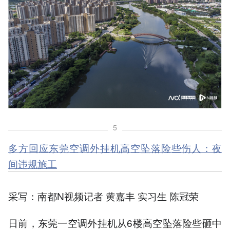
5
多方回应东莞空调外挂机高空坠落险些伤人：夜
间违规施工
采写：南都N视频记者 黄嘉丰 实习生 陈冠荣
日前，东莞一空调外挂机从6楼高空坠落险些砸中