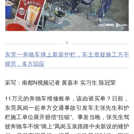
6
东莞一奔驰车撞上新装护栏，车主质疑施工方不
规范，多方回应
采写：南都N视频记者 黄嘉丰 实习生 陈冠荣
11万元的奔驰车维修账单，该由谁买单？日前，
东莞凤岗一起单方交通事故引发车主张先生和护
栏施工单位展开赔偿“拉锯”。事发当晚，张先生驾
驶奔驰车不慎“骑上”凤岗玉泉路路中央新设的矮护