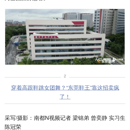
2
穿着高跟鞋跳女团舞？“东莞鞋王”靠这招卖疯
了！
采写/摄影：南都N视频记者 梁锦弟 曾奕静 实习生
陈冠荣