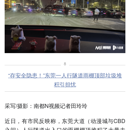
8
“存安全隐患！”东莞一人行隧道雨棚顶部垃圾堆
积引担忧
采写/摄影：南都N视频记者田玲玲
近日，有市民反映称，东莞大道（动漫城与CBD
之间）人行隧道出入口的雨棚棚顶堆积了大量未