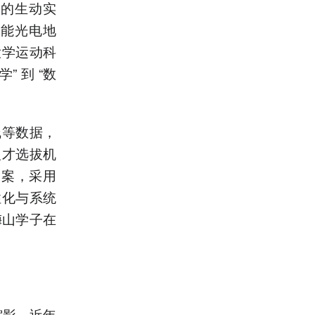
式的生动实
智能光电地
大学运动科
 到 “数
线等数据，
人才选拔机
档案，采用
性化与系统
梅山学子在
缩影。近年