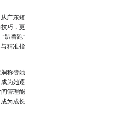
师从广东短
力技巧，更
“趴着跑”
承与精准指
况斓称赞她
，成为她逐
时间管理能
 成为成长