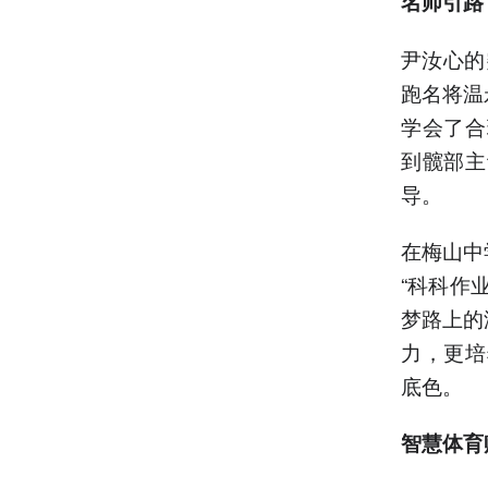
名师引路
尹汝心的
跑名将温
学会了合
到髋部主
导。
在梅山中
“科科作
梦路上的
力，更培
底色。
智慧体育