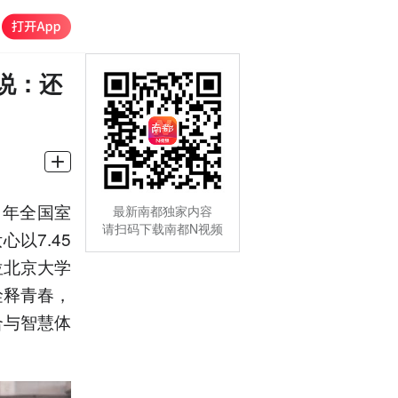
说：还
 年全国室
最新南都独家内容
请扫码下载南都N视频
以7.45
位北京大学
诠释青春，
合与智慧体