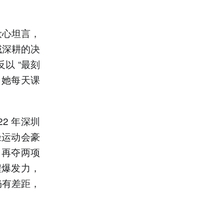
汝心坦言，
域深耕的决
以 “最刻
，她每天课
2 年深圳
径运动会豪
目再夺两项
程爆发力，
仍有差距，