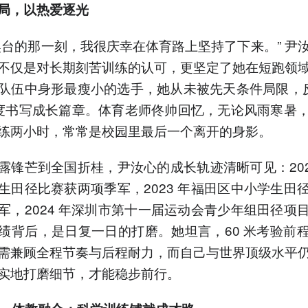
局，以热爱逐光
奖台的那一刻，我很庆幸在体育路上坚持了下来。” 尹
不仅是对长期刻苦训练的认可，更坚定了她在短跑领
队伍中身形最瘦小的选手，她从未被先天条件局限，反
态度书写成长篇章。体育老师佟帅回忆，无论风雨寒暑
练两小时，常常是校园里最后一个离开的身影。
露锋芒到全国折桂，尹汝心的成长轨迹清晰可见：202
生田径比赛获两项季军，2023 年福田区中小学生田
军，2024 年深圳市第十一届运动会青少年组田径项
绩背后，是日复一日的打磨。她坦言，60 米考验前
米则需兼顾全程节奏与后程耐力，而自己与世界顶级水平
实地打磨细节，才能稳步前行。