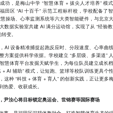
成功，是梅山中学 “智慧体育 + 拔尖人才培养” 模
福田区 “AI 十百千” 示范工程标杆校，学校配备了
 智慧操场、心率监测系统等六大类智能硬件，与北京
数据实验室共建 AI 满分运动馆，实现了从 “经验教学”
的转变。
，AI 设备精准捕捉起跑反应时、分段速度、心率曲
整方案提供科学依据。学校建立 “多层级、多渠道” 
智慧体育平台发掘天赋学生，为每位队员建立成长
练 + AI 辅助” 模式，让短跑、篮球等校队训练更具个
这种 “科技 + 体育 + 育人” 的创新实践，正让更多
到热爱、收获成长。
，尹汝心将目标锁定奥运会、世锦赛等国际赛场
故事，是福田区深耕体教融合、打造智慧体育生态的