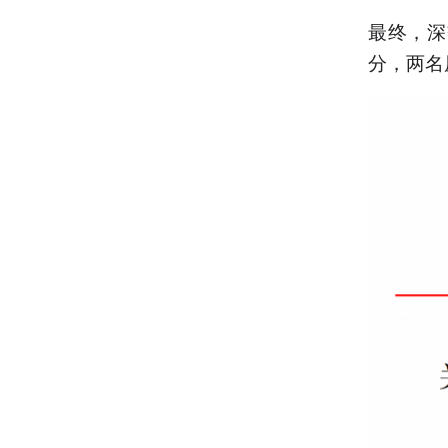
最终，深
分，两名