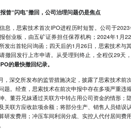
报曾“闪电”撤回，公司治理问题仍是焦点
信息，思索技术首次IPO进程历时短暂。公司于2023年
报创业板，由五矿证券担任保荐机构；2024年1月2
所发出首轮问询函；四天后的1月26日，思索技术与
请撤回发行上市申请。从受理到终止，全程仅29天
IPO的最快撤回纪录。
年6月，深交所发布的监管措施决定，披露了思索技术前
问题。经查，思索技术在前次申报中存在多项严重违
坤、董芬兄妹通过关联方中转占用公司资金的情形；
及关联方应收款项余额；将部分生产、销售人员错误
算研发费用；冲压车间利润分成、实控人代付居间费
。