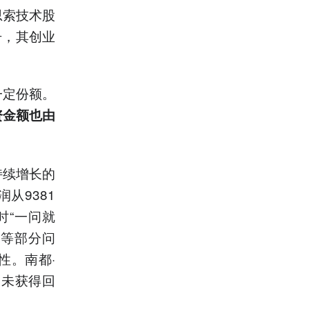
思索技术股
击，其创业
一定份额。
资金额也由
持续增长的
润从9381
时“一问就
弱等部分问
性。南都·
尚未获得回