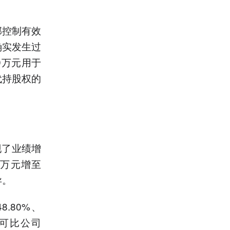
部控制有效
确实发生过
9万元用于
代持股权的
现了业绩增
0万元增至
异。
.80%、
家可比公司