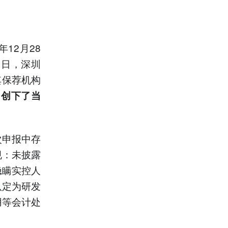
12月28
2日，深圳
其保荐机构
，
创下了当
次申报中存
规：未披露
隐瞒实控人
认定为研发
用等会计处