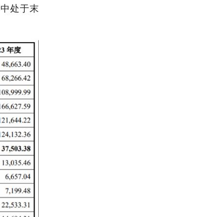
司中处于末
。