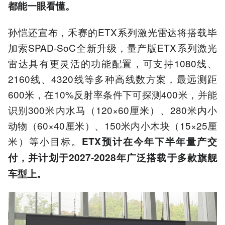
都能一眼看懂。
孙恺还宣布，禾赛的ETX系列激光雷达将搭载毕
加索SPAD-SoC全新升级，量产版ETX系列激光
雷达具有更灵活的功能配置，可支持1080线、
2160线、4320线等多种高线数方案，最远测距
600米，在10%反射率条件下可探测400米，并能
识别300米内水马（120×60厘米）、280米内小
动物（60×40厘米）、150米内小木块（15×25厘
米）等小目标。
ETX预计在今年下半年量产交
付，并计划于2027-2028年广泛搭载于多款旗舰
车型上。