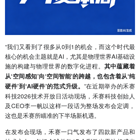
3.禾赛推出空间智能AI硬件
Kosmo，为机器人提供高质
量视觉训练数据源。
4.激光雷达从汽车部件转向
物理AI基础设施，机器人赛
道成第二增长曲线。
“我们又看到了很多从0到1的机会，而这个时代最
5.禾赛战略升级为"空间智
能"，布局机器人动力模
核心的机会主题就是AI，尤其是物理世界AI基础设
组，推动机器人与现实。
施的构建与物理世界的数字化进程。
其中蕴藏着
以上内容由AI大模型生成，仅供
参考
从‘空间感知’向‘空间智能’的跨越，也包含着从‘纯
”在近期举办的禾赛
硬件’到‘AI硬件’的范式升级。
科技2026技术开放日活动现场，禾赛科技创始人
及CEO李一帆以这样一段话为整场发布会定调，
这也是禾赛所瞄准的下半场新机遇。
在发布会现场，禾赛一口气发布了四款新产品和