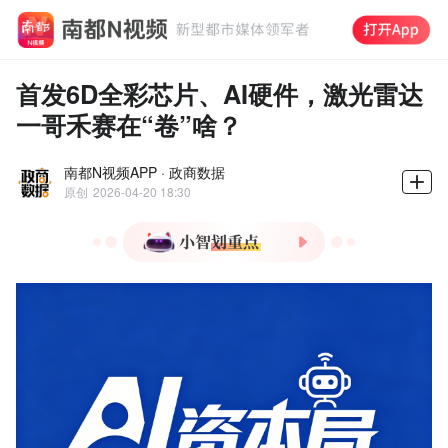
首发6D全彩芯片、AI硬件，激光雷达
一哥禾赛在“卷”啥？
南都N视频APP · 政商数据
原创
2026-04-20 18:30
1.禾赛发布全球首款6D全彩
激光雷达芯片毕加索SPAD-
SoC，实现三维感知从黑白
到全彩跨越。
2.ETX系列激光雷达最高支
持4320线，最远测距600
米，预计2027-2028年搭载
旗舰车型。