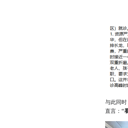
与此同时
直言：
“