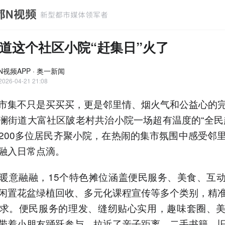
道这个社区小院“赶集日”火了
N视频APP · 奥一新闻
2026-04-21 21:08
市集不只是买买买，更是邻里情、烟火气和公益心的
澜街道大富社区陂老村共治小院一场超有温度的“全民
200多位居民齐聚小院，在热闹的集市氛围中感受邻
融入日常点滴。
暖意融融，15个特色摊位涵盖便民服务、美食、互
闲置花盆绿植回收、多元化课程宣传等多个类别，精
求。便民服务的理发、缝纫贴心实用，趣味套圈、
带着小朋友踊跃参与，拉近了亲子距离，二手书籍、