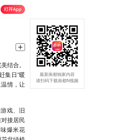
完美结合。
赶集日”暖
最新南都独家内容
请扫码下载南都N视频
里温情，让
动游戏、旧
准对接居民
美味爆米花
旧花盆绿植