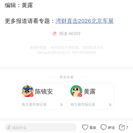
编辑：黄露
更多报道请看专题：
湾财直击2026北京车展
阅读
46309
南都N视频，未经授权不得转载、授权联系方式
banquan@nandu.cc. 020-87006626
本文作者
陈镜安
黄露
南方都市报记者
南方都市报记者
说点什么
喜欢
评论
7