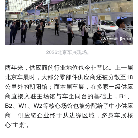
2026北京车展现场。
两年来，供应商的行业地位也今非昔比。上一届
北京车展时，大部分零部件供应商还被分散至18
公里外的朝阳馆；而本届车展，在多家一级供应
商直接入驻主场馆与车企同台的基础上，B1、
B2、W1、W2等核心场馆也被分配给了中小供应
商。供应链企业终于从边缘区域，跻身车展核
心“主桌”。