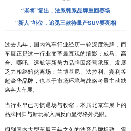
“老将”复出，法系韩系品牌重回赛场
“新人”补位，追觅三款待量产SUV要亮相
过去几年，国内汽车行业经历一轮深度洗牌，而
车展正是这一行业变革最直观的缩影：威马、高
合、哪吒、远航等新势力品牌因经营承压、发展
乏力相继黯然离场；兰博基尼、法拉利、宾利等
超豪华品牌，也基于市场环境与战略考量主动缺
席各大车展。
当行业早已习惯退场与收缩，本届北京车展上的
品牌回归与新玩家入局反而显得格外亮眼。
阔别国内大型车展三年之久的法系品牌标致、雪