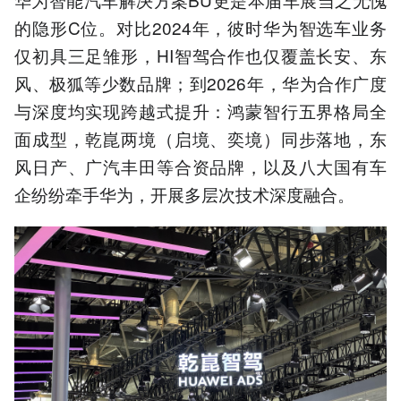
的隐形C位。对比2024年，彼时华为智选车业务
仅初具三足雏形，HI智驾合作也仅覆盖长安、东
风、极狐等少数品牌；到2026年，华为合作广度
与深度均实现跨越式提升：鸿蒙智行五界格局全
面成型，乾崑两境（启境、奕境）同步落地，东
风日产、广汽丰田等合资品牌，以及八大国有车
企纷纷牵手华为，开展多层次技术深度融合。