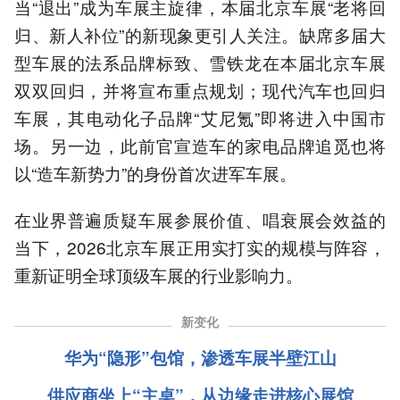
当“退出”成为车展主旋律，本届北京车展“老将回
归、新人补位”的新现象更引人关注。缺席多届大
型车展的法系品牌标致、雪铁龙在本届北京车展
双双回归，并将宣布重点规划；现代汽车也回归
车展，其电动化子品牌“艾尼氪”即将进入中国市
场。另一边，此前官宣造车的家电品牌追觅也将
以“造车新势力”的身份首次进军车展。
在业界普遍质疑车展参展价值、唱衰展会效益的
当下，2026北京车展正用实打实的规模与阵容，
重新证明全球顶级车展的行业影响力。
新变化
华为“隐形”包馆，渗透车展半壁江山
供应商坐上“主桌”，从边缘走进核心展馆