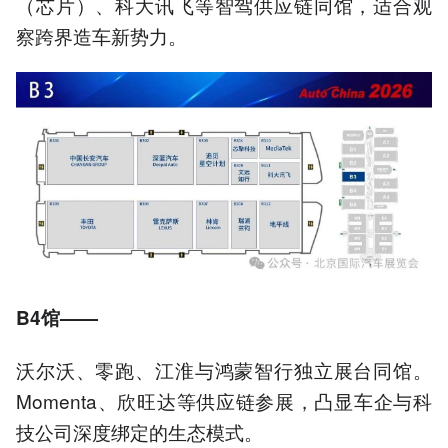
（芯片）、科大讯飞等智驾供应链同馆，适合观
察跨界造车新势力。
B4馆——
沃尔沃、零跑、江淮与鸿蒙智行独立展台同馆。
Momenta、欣旺达等供应链参展，凸显车企与科
技公司深度绑定的生态模式。