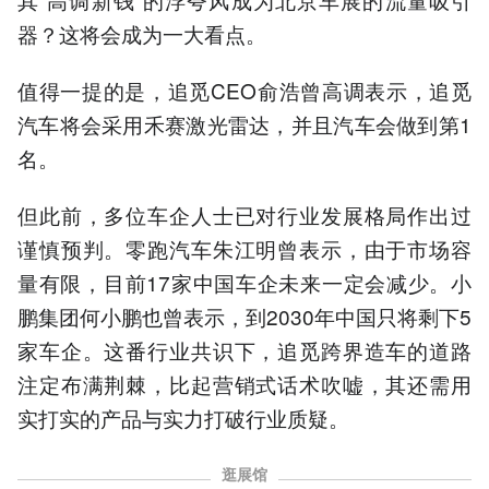
器？这将会成为一大看点。
值得一提的是，追觅CEO俞浩曾高调表示，追觅
汽车将会采用禾赛激光雷达，并且汽车会做到第1
名。
但此前，多位车企人士已对行业发展格局作出过
谨慎预判。零跑汽车朱江明曾表示，由于市场容
量有限，目前17家中国车企未来一定会减少。小
鹏集团何小鹏也曾表示，到2030年中国只将剩下5
家车企。这番行业共识下，追觅跨界造车的道路
注定布满荆棘，比起营销式话术吹嘘，其还需用
实打实的产品与实力打破行业质疑。
逛展馆