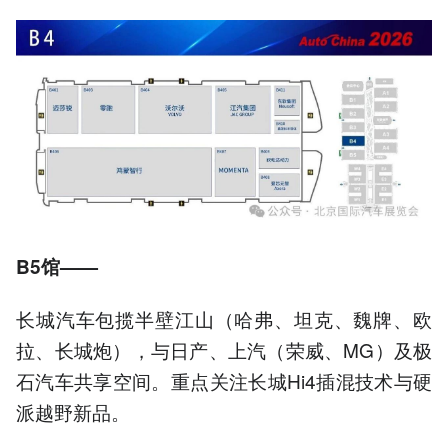
B5馆——
长城汽车包揽半壁江山（哈弗、坦克、魏牌、欧
拉、长城炮），与日产、上汽（荣威、MG）及极
石汽车共享空间。重点关注长城Hi4插混技术与硬
派越野新品。