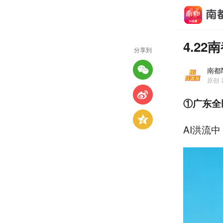
4.2
分享到
南都N
原创
①广东全
AI洪流