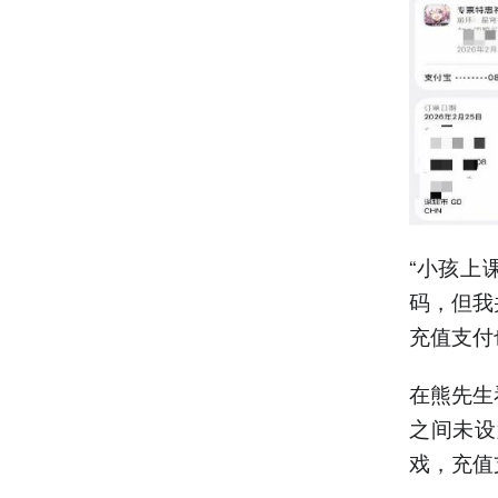
“小孩上
码，但我
充值支付
在熊先生
之间未设
戏，充值