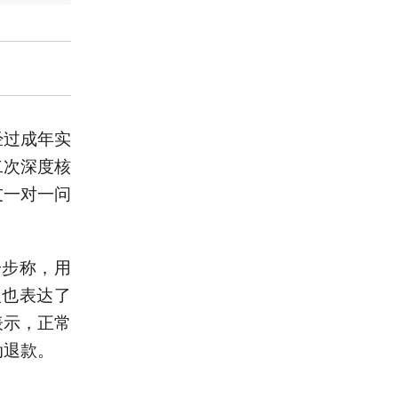
经过成年实
二次深度核
友一对一问
一步称，用
人也表达了
表示，正常
动退款。
。