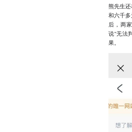
熊先生还
和六千多
后，两
说“无法
果。