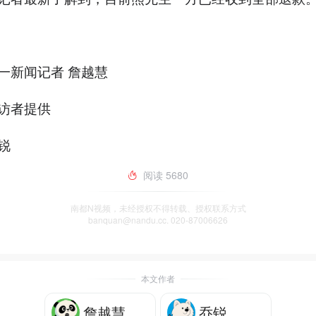
一新闻记者 詹越慧
访者提供
锐
阅读
5680
南都N视频，未经授权不得转载、授权联系方式
banquan@nandu.cc. 020-87006626
本文作者
詹越慧
乔锐