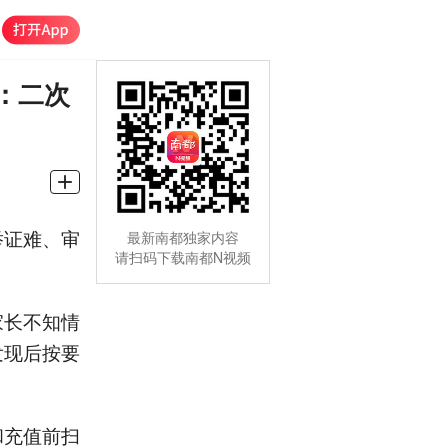
：二次
举证难、审
最新南都独家内容
请扫码下载南都N视频
家长不知情
发现后按要
。
和充值前扫