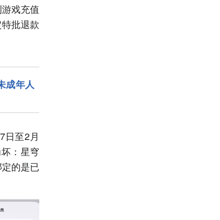
到游戏充值
定特批退款
未成年人
7日至2月
崩坏：星穹
绑定的是已
。