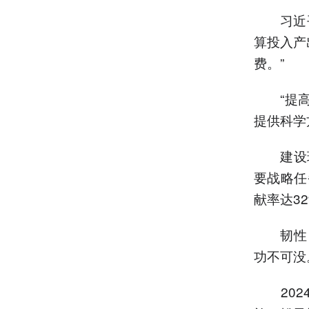
习近平总
算投入产
费。”
“提高适
提供科学
建设现代
要战略任
献率达3
韧性，离
功不可没
2024