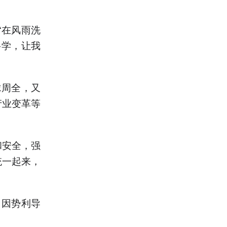
在风雨洗
科学，让我
周全，又
产业变革等
安全，强
统一起来，
因势利导