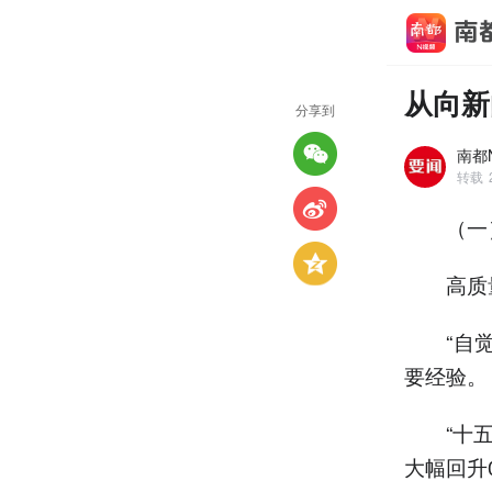
从向新
分享到
南都N
转载
（一
高质量
“自觉认
要经验。
“十五五
大幅回升