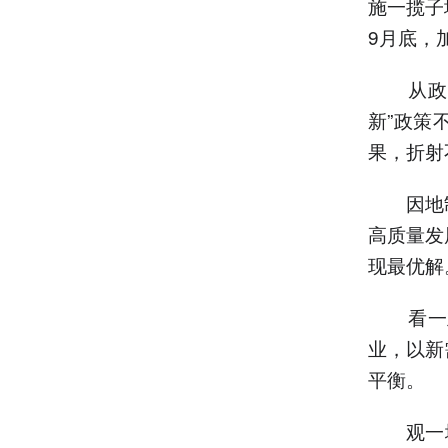
施一揽子
9月底，
从政策
新”政策
果，折射
因地制
高质量发
现最优解
看一业
业，以新
平衡。
观一城。