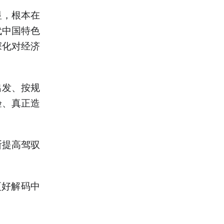
，根本在
代中国特色
深化对经济
出发、按规
验、真正造
提高驾驭
好解码中