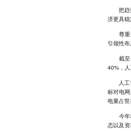
把趋势
济更具稳
尊重规
引领性布
截至今年
40%，
人工智能
标对电网
电量占世界
今年3
态以及资