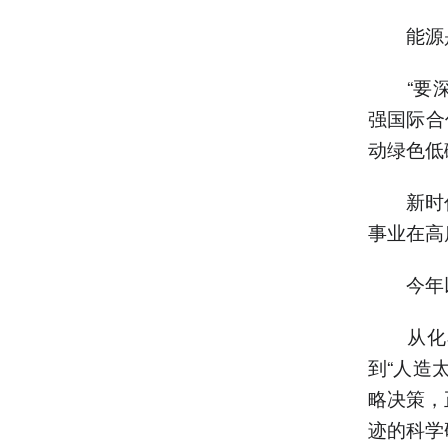
能源是
“要深
强国际合
动绿色低
新时代
事业在高
今年以
从化石
到“人造
略决策，
迹的科学