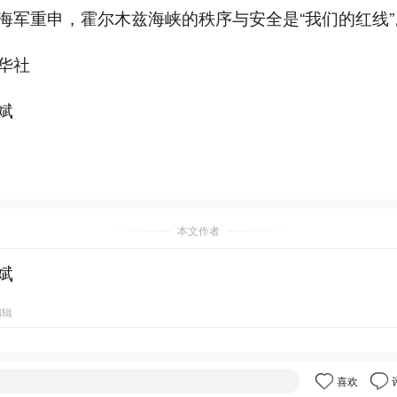
海军重申，霍尔木兹海峡的秩序与安全是“我们的红线”
华社
斌
本文作者
斌
编辑
喜欢