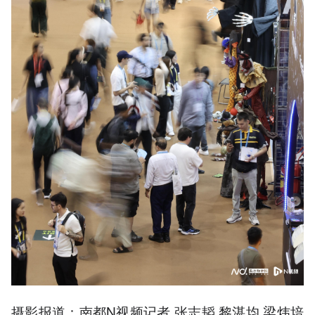
摄影报道：南都N视频记者 张志韬 黎湛均 梁炜培