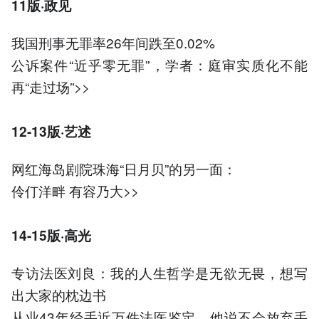
11版·政见
我国刑事无罪率26年间跌至0.02%
公诉案件“近乎零无罪”，学者：庭审实质化不能
再“走过场”>>
12-13版·
艺述
网红海岛剧院珠海“日月贝”的另一面：
伶仃洋畔 有容乃大>>
14-15版·高光
专访法医刘良：我的人生哲学是无欲无畏，想写
出大家的枕边书
从业43年经手近万件法医鉴定，他说不会放弃手