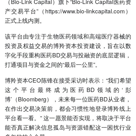
（Bio-Link Capital）旗下“Bio-Link Capital医药资
测，提升交易效率。
产交易平台”（https://www.bio-linkcapital.com）
4.医药BD交易线上化趋势明
显，传统线下模式已无法满
正式上线内测。
足爆发式交易需求。
5.博羚平台定位医药BD领
该平台由专注于生物医药领域和高端医疗器械的
域"彭博"，提供资产定价和
市场情报等深度决策支持。
投资及权益交易的博羚资本投资建设，旨在以数
字化手段重构医药BD交易与投融资的底层逻辑，
以上内容由AI大模型生成，仅供
参考
打通项目与资金之间的“最后一公里”。
博羚资本CEO陈锋在接受采访时表示：“我们希望
这个平台最终成为医药BD领域的‘彭
博’（Bloomberg），未来每一位医药BD从业者，
在作出交易决策前，都会习惯性地登录博羚线上
平台看一看。” 这一愿景能否实现，将取决于平台
能否真正解决信息孤岛与资源错配这一困扰行业