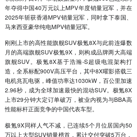
年夺得中国40万元以上MPV年度销量冠军，并在
2025年斩获香港MPV销量冠军，同时拿下泰国、
马来西亚豪华纯电MPV销量冠军。
刚刚上市的高性能旗舰SUV极氪8X与此前连爆数
月的高端旗舰SUV极氪9X，则构成品牌两大高端
旗舰SUV。极氪8X基于浩瀚-S超级电混架构打
造，全系标配900V高压平台，其中8X曜影搭载三
电机兆瓦电驱，峰值功率达1030kW，百公里加速
2.96秒，成为全球加速最快的混动SUV。极氪8X
上市29分钟大定订单破万，被业内视为与BBA高
性能标杆正面竞争的中国代表车型。
极氪9X同样人气不减，已连续5个月位居国内50
万以上大型SUV销量榜首，累计交付突破5万台，