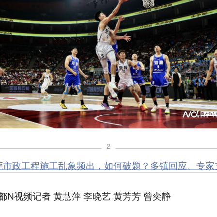
2
莞市政工程施工乱象频出，如何破题？多镇回应、专家
都N视频记者 黄慧萍 李晓艺 黄芳芳 曾奕静