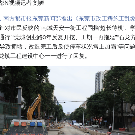
都N视频记者 刘媚
日，南方都市报东莞新闻部推出《东莞市政工程施工乱
针对市民反映的“南城天安一街工程围挡‘超长待机’、
通行”“莞城创业路3年反复开挖、工期一再拖延”“石龙
导致拥堵，改造完工后反使停车状况雪上加霜”等问
龙镇工程建设中心一一进行了回复。