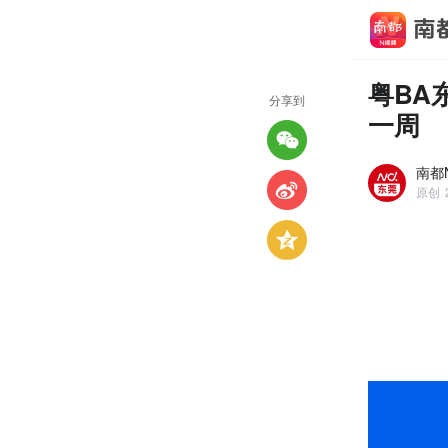
粤BA
分享到
一周
南都
原创