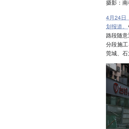
摄影：南
4月24
划报道。
路段随意
分段施工
莞城、石