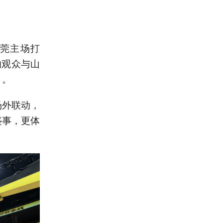
东莞主场打
的观众与山
）。
场外联动，
盛事，更体