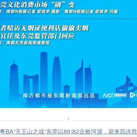
1
粤BA“天王山之战”东莞以89∶82击败河源，迎来四连