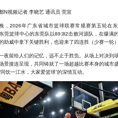
都N视频记者 李晓艺 通讯员 莞宣
日晚，2026年广东省城市篮球联赛常规赛第五轮在
东莞篮球中心的东莞队以89∶82击败河源队，在爆满
的助威中拿下关键胜利，也迎来了四连胜（少赛一轮
一夜留给人们的记忆，远不止于胜负。从场上对决到
场景接连呈现，共同铸就了一场超越比赛本身的城市
“同饮一江水，大家爱篮球”的深情互动。