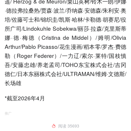
遥/ Herzog & de Meuron/栗山英树/铃木一朗/伊娜
·德拉弗拉桑热/贾森·波兰/乔纳森·安德森/朱利安·奥
培/佐藤可士和/锦织圭/凯斯·哈林/卡勒德·胡赛尼/役
所广司/Lindokuhle Sobekwa/丽莎·拉森/克里斯蒂
娜·德·梅德（Cristina de Middel）/姆明/Olivia
Arthur/Pablo Picasso/花生漫画/稻本零/罗杰·费德
勒（Roger Federer）/一力辽/索尔·莱特/国枝慎
吾/安藤忠雄/养老孟司/TOHO东宝株式会社/吉冈
德仁/日本东丽株式会社/ULTRAMAN/维姆·文德斯/
长场雄
*截至2026年4月
推广
阅读
35693