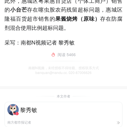
此外，惠城区粤果惠百货店（个体工商户）销售
的
存在噻虫胺农药残留超标问题，惠城区
小台芒
隆福百货超市销售的
存在防腐
果酱烧烤（原味）
剂混合使用比例超标问题。
采写：南都N视频记者 黎秀敏
阅读
5466
南都N视频，未经授权不得转载、授权联系方式
banquan@nandu.cc. 020-87006626
本文作者
黎秀敏
南方都市报记者