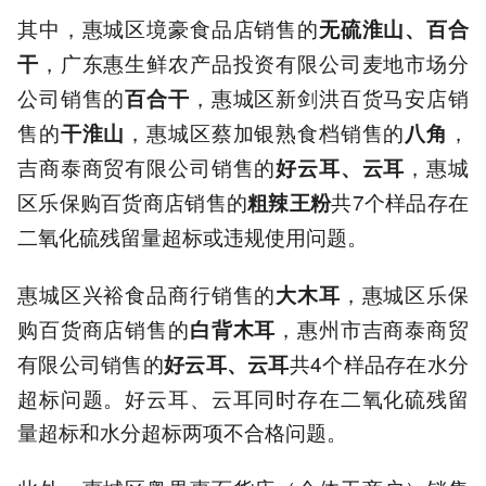
其中，惠城区境豪食品店销售的
无硫淮山、百合
，广东惠生鲜农产品投资有限公司麦地市场分
干
公司销售的
，惠城区新剑洪百货马安店销
百合干
售的
，惠城区蔡加银熟食档销售的
，
干淮山
八角
吉商泰商贸有限公司销售的
，惠城
好云耳、云耳
区乐保购百货商店销售的
共7个样品存在
粗辣王粉
二氧化硫残留量超标或违规使用问题。
惠城区兴裕食品商行销售的
，惠城区乐保
大木耳
购百货商店销售的
，惠州市吉商泰商贸
白背木耳
有限公司销售的
共4个样品存在水分
好云耳、云耳
超标问题。好云耳、云耳同时存在二氧化硫残留
量超标和水分超标两项不合格问题。