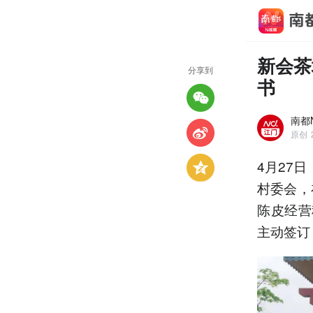
新会茶
分享到
书
南都
原创
4月27
村委会，
陈皮经营
主动签订