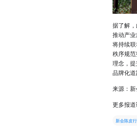
据了解，
推动产业
将持续联
秩序规范
理念，提
品牌化道
来源：新
更多报道
新会陈皮行