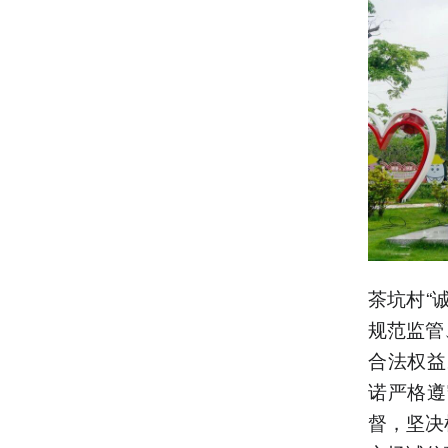
茶坑村“
规范监管
合法权益
诺严格遵
督，坚决