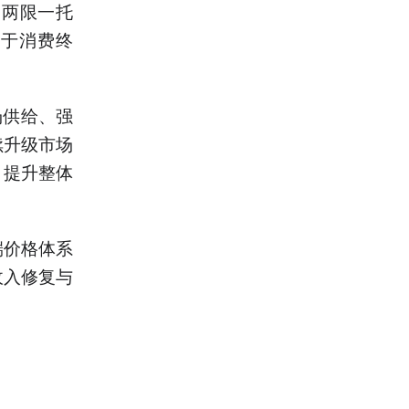
不两限一托
焦于消费终
场供给、强
续升级市场
，提升整体
端价格体系
收入修复与