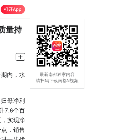
质量持
告期内，水
最新南都独家内容
请扫码下载南都N视频
；归母净利
升7.6个百
正，实现净
分点，销售
量进一步优