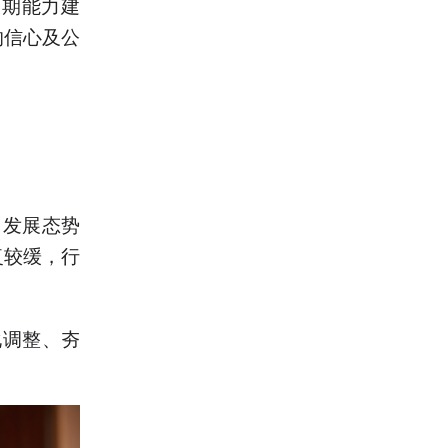
长期能力建
的信心及公
，发展态势
复较缓，行
化调整、夯