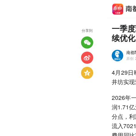
一季度
分享到
续优化
南都
原创
4月29
井坊实现营
2026
润1.71
分点，利
流入70
费用同比