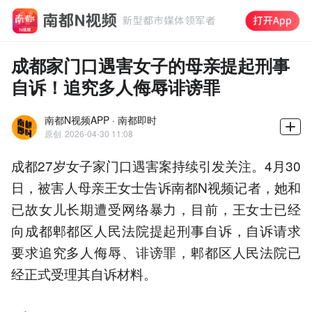
成都家门口遇害女子的母亲提起刑事
自诉！追究多人侮辱诽谤罪
南都N视频APP · 南都即时
原创
2026-04-30 11:08
成都27岁女子家门口遇害案持续引发关注。4月30
日，被害人母亲王女士告诉南都N视频记者，她和
已故女儿长期遭受网络暴力，目前，王女士已经
向成都郫都区人民法院提起刑事自诉，自诉请求
要求追究多人侮辱、诽谤罪，郫都区人民法院已
经正式受理其自诉材料。