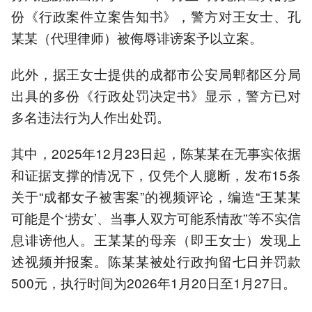
份《行政案件立案告知书》，警方对王女士、孔
某某（代理律师）被侮辱诽谤案予以立案。
此外，据王女士提供的成都市公安局郫都区分局
出具的多份《行政处罚决定书》显示，警方已对
多名违法行为人作出处罚。
其中，2025年12月23日起，陈某某在无事实依据
和证据支撑的情况下，仅凭个人臆断，发布15条
关于“成都女子被害案”的视频评论，编造“王某某
可能是个‘捞女’、当事人双方可能系情敌”等不实信
息诽谤他人。王某某的母亲（即王女士）发现上
述视频并报案。陈某某被处行政拘留七日并罚款
500元，执行时间为2026年1月20日至1月27日。