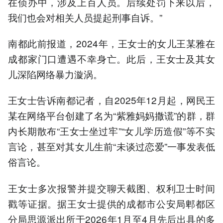
在侦办中，涉及上百人员。后续处罚下来以后，
我们也会对相关人员提起刑事自诉。”
南都此前报道，2024年，王女士的女儿王某雅在
成都家门口遭遇不幸身亡。此后，王女士及其女
儿深陷网络暴力漩涡。
王女士告诉南都记者，自2025年12月起，网民王
某在网络平台创建了名为“紫雅妈妈撒谎”的群，群
内长期散布“王女士坐过牢”“女儿学历造假”等不实
言论，甚至对其女儿生前“未谈过恋爱”一事发表低
俗言论。
王女士多次报警并提交聊天截图、权利卫士时间
戳等证据。据王女士提供的成都市公安局郫都区
分局思源派出所于2026年1月至4月先后出具的多