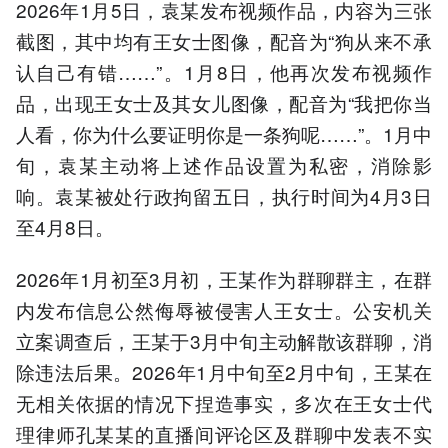
2026年1月5日，袁某发布视频作品，内容为三张
截图，其中均有王女士图像，配音为“狗从来不承
认自己有错……”。1月8日，他再次发布视频作
品，出现王女士及其女儿图像，配音为“我把你当
人看，你为什么要证明你是一条狗呢……”。1月中
旬，袁某主动将上述作品设置为私密，消除影
响。袁某被处行政拘留五日，执行时间为4月3日
至4月8日。
2026年1月初至3月初，王某作为群聊群主，在群
内发布信息公然侮辱被侵害人王女士。公安机关
立案调查后，王某于3月中旬主动解散该群聊，消
除违法后果。2026年1月中旬至2月中旬，王某在
无相关依据的情况下捏造事实，多次在王女士代
理律师孔某某的直播间评论区及群聊中发表不实