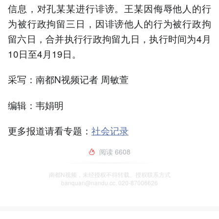
信息，对孔某某进行诽谤。王某因侮辱他人的行
为被行政拘留三日，因诽谤他人的行为被行政拘
留六日，合并执行行政拘留九日，执行时间为4月
10日至4月19日。
采写：南都N视频记者 周敏萱
编辑：韦娟明
更多报道请看专题：
社会记录
阅读
6608
南都N视频，未经授权不得转载、授权联系方式
banquan@nandu.cc. 020-87006626