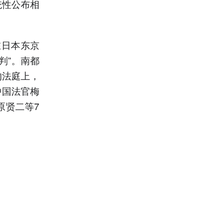
统性公布相
在日本东京
判”。南都
的法庭上，
中国法官梅
原贤二等7