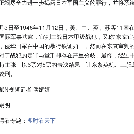
正竭尽全力进一步揭露日本军国主义的罪行，并将系
5月3日至1948年11月12日，美、中、英、苏等11国
国际军事法庭，审判二战日本甲级战犯，又称“东京审
，侵华日军在中国的暴行铁证如山，然而在东京审判
对于战犯的定罪与量刑却存在严重分歧。最终，经过
持主张，以6票对5票的表决结果，让东条英机、土肥
绞刑。
都N视频记者 侯婧婧
娟明
请看专题：
即时看天下