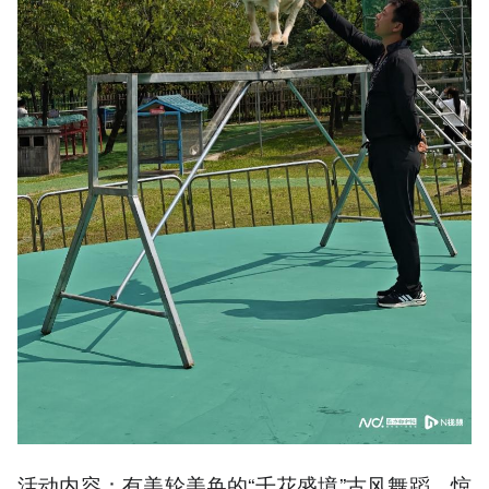
活动内容：有美轮美奂的“千花盛境”古风舞蹈、惊