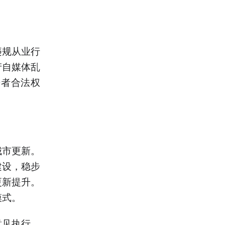
违规从业行
产自媒体乱
房者合法权
城市更新。
建设，稳步
更新提升。
模式。
意见执行。