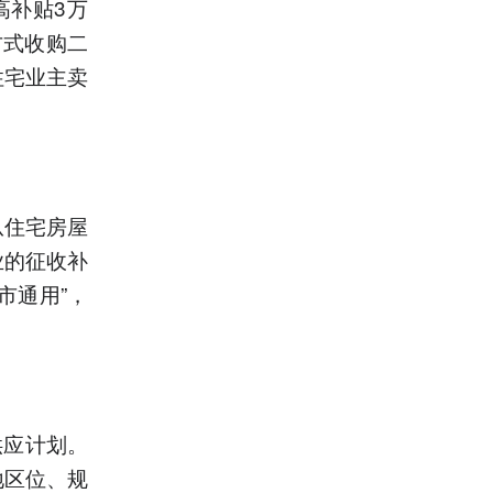
高补贴3万
方式收购二
住宅业主卖
从住宅房屋
业的征收补
市通用”，
供应计划。
地区位、规