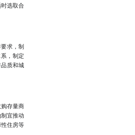
适时选取合
作要求，制
体系，制定
房品质和城
收购存量商
地制宜推动
障性住房等