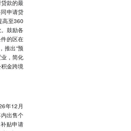
请贷款的最
共同申请贷
高至360
款。鼓励各
条件的区在
，推出“预
置业，简化
公积金跨境
6年12月
年内出售个
项补贴申请