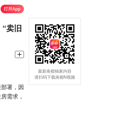
，“卖旧
最新南都独家内容
请扫码下载南都N视频
策部署，因
住房需求，
。