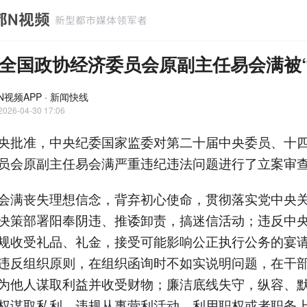
全国政协经济委员会原副主任易会满被“
N视频APP · 新闻快线
2026-04-30 17:06
央批准，中央纪委国家监委对第二十届中央委员、十
员会原副主任易会满严重违纪违法问题进行了立案审
会满丧失理想信念，背弃初心使命，贯彻落实党中央
决策部署阳奉阴违、推诿卸责，搞迷信活动；违反中
规收受礼品、礼金，接受可能影响公正执行公务的宴
违反组织原则，在组织函询时不如实说明问题，在干
为他人谋取利益并收受财物；廉洁底线失守，纵容、
权谋取私利，违规从事营利活动，利用职权或者职务