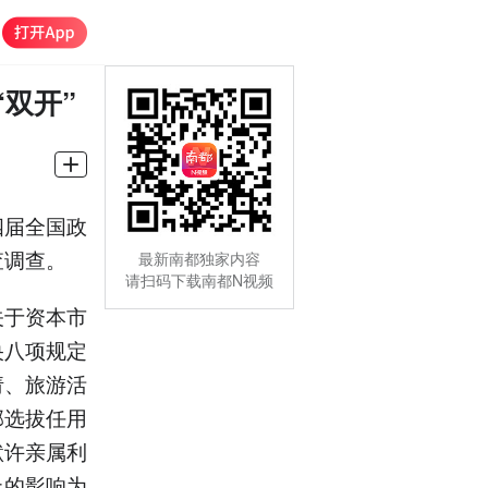
双开”
四届全国政
查调查。
最新南都独家内容
请扫码下载南都N视频
关于资本市
央八项规定
请、旅游活
部选拔任用
默许亲属利
上的影响为