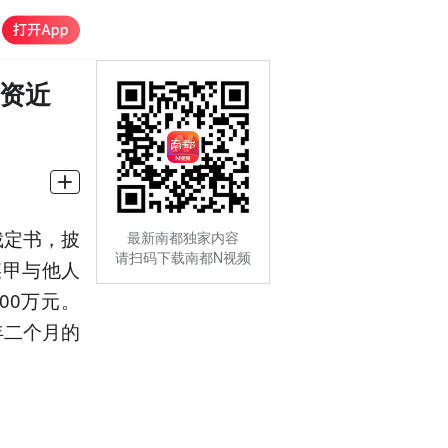
赌资近
裁定书，披
最新南都独家内容
请扫码下载南都N视频
某甲与他人
00万元。
年二个月的