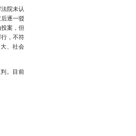
审法院未认
查后逐一驳
动投案，但
罪行，不符
用大、社会
原判。目前