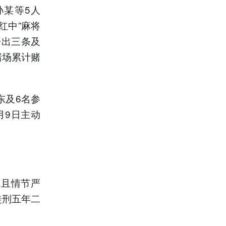
孙某等5人
红中”麻将
开出三条及
赌场累计赌
东及6名参
月9日主动
罪且情节严
徒刑五年二