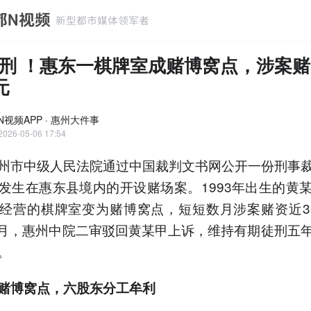
刑 ！惠东一棋牌室成赌博窝点，涉案
元
N视频APP · 惠州大件事
2026-05-06 17:54
州市中级人民法院通过中国裁判文书网公开一份刑事
发生在惠东县境内的开设赌场案。1993年出生的黄
经营的棋牌室变为赌博窝点，短短数月涉案赌资近3
年3月，惠州中院二审驳回黄某甲上诉，维持有期徒刑五
。
赌博窝点，六股东分工牟利