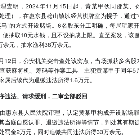
理查明，2024年11月15日起，黄某甲伙同邵某、
处理），在惠东县稔山镇以经营棋牌室为幌子，通过“
奖马”的方式开设赌场。6名股东分工明确，每局玩家
”，便抽取10元水钱，且不设抽成上限。直至案发，该
8万余元，抽水渔利38万余元。
年3月12日，公安机关突击查处该窝点，当场抓获多名股
查获麻将机、筹码等作案工具。主犯黄某甲于同年5
家属后续代为退缴违法所得1.6万元。
序违法、请求缓刑，二审全部驳回
由惠东县人民法院审理，认定黄某甲构成开设赌场
其当庭自愿认罪、退缴违法所得等情节，判处其有期
处罚金2万元，同时追缴共同违法所得33万余元。