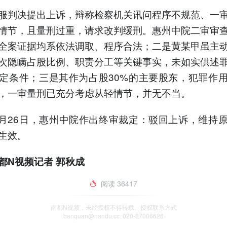
服判决提出上诉，辩称检察机关讯问程序不规范、一
情节，且量刑过重，请求改判缓刑。惠州中院二审审
全案证据均系依法调取、程序合法；二是黄某甲虽主
次隐瞒占股比例、职责分工等关键事实，未如实供述
定条件；三是其作为占股30%的主要股东，犯罪作
，一审量刑已充分考虑从轻情节，并无不当。
年3月26日，惠州中院作出终审裁定：驳回上诉，维持
生效。
都N视频记者 郭秋成
阅读
36417
南都N视频，未经授权不得转载、授权联系方式
banquan@nandu.cc. 020-87006626