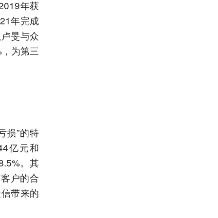
019年获
21年完成
人卢旻与众
%，为第三
亏损”的特
44亿元和
8.5%。其
有客户的合
天信带来的