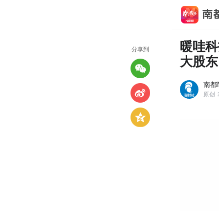
暖哇科
分享到
大股东
南都N
原创