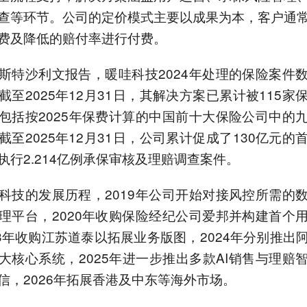
查等环节。公司的定价模式主要以成果为本，客户通
费及降低的赔付率进行付费。
斯特沙利文报告，暖哇科技2024年处理的保险案件
截至2025年12月31日，其解决方案已累计被115家
包括按2025年保费计算的中国前十大保险公司中的
截至2025年12月31日，公司累计促成了130亿元的
执行2.214亿例承保审核及理赔调查案件。
科技的发展历程，2019年公司开始对接风控所需的
理平台，2020年收购保险经纪公司爱邦并构建首个
23年收购江苏道泰以拓展业务版图，2024年分别推出
大核心系统，2025年进一步推出多款AI销售与理赔
信，2026年拓展香港及中东等海外市场。