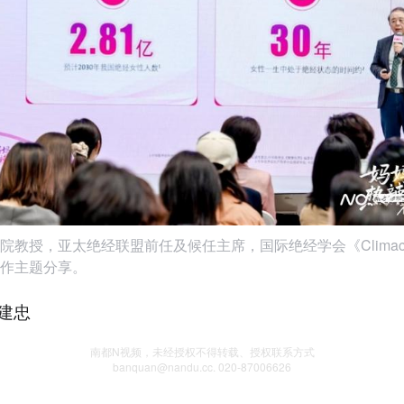
院教授，亚太绝经联盟前任及候任主席，国际绝经学会《Climacte
作主题分享。
建忠
南都N视频，未经授权不得转载、授权联系方式
banquan@nandu.cc. 020-87006626