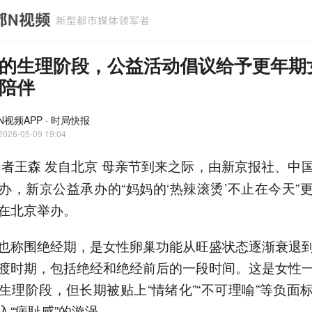
的生理阶段，公益活动倡议给予更年期
陪伴
N视频APP · 时局快报
2026-05-09 19:04
者王森 发自北京 母亲节到来之际，由新京报社、中
办，新京公益承办的“妈妈的‘热辣滚烫’不止在今天”
在北京举办。
也称围绝经期，是女性卵巢功能从旺盛状态逐渐衰退
渡时期，包括绝经和绝经前后的一段时间。这是女性
生理阶段，但长期被贴上“情绪化”“不可理喻”等负面
入“病耻感”的漩涡。