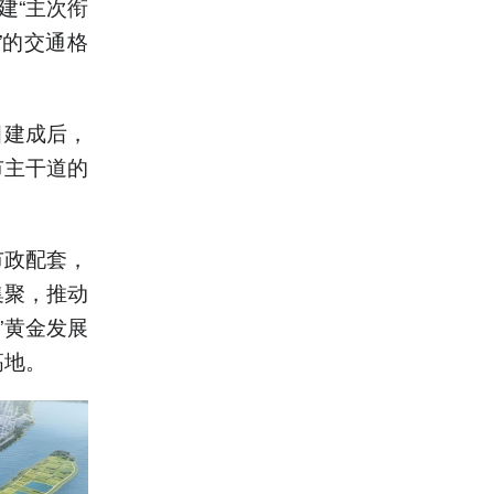
建“主次衔
”的交通格
目建成后，
市主干道的
市政配套，
集聚，推动
”黄金发展
高地。