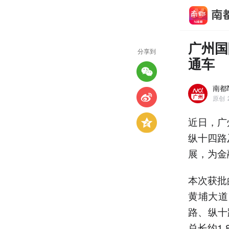
广州国
分享到
通车
南都
原创
近日，广
纵十四路
展，为金
本次获批
黄埔大道
路、纵十
总长约1.