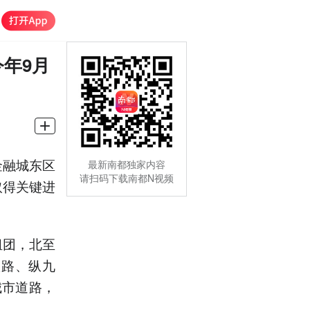
年9月
金融城东区
最新南都独家内容
请扫码下载南都N视频
取得关键进
组团，北至
八路、纵九
城市道路，