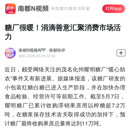
糖厂很暖！涓滴善意汇聚消费市场活
力
南都N视频APP · 南都快评
原创
2026-05-09 22:32
近日，颇受网络关注的茂名化州耀明糖厂“暖心助
农”事件又有新进展。据媒体报道，该糖厂研发的
小包装红糖白糖已进入生产阶段，并在加快办理
食品检验、经营许可等前期工作。截至5月7日，
耀明糖厂已累计收购滞销果蔗用以榨糖超7.2万
吨，在糖浆保存技术攻关取得成功的加持下，预
计糖厂最终收购果蔗总量将达到11万吨。