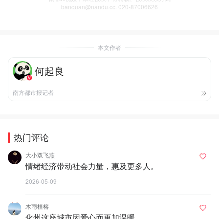
banquan@nandu.cc. 020-87006626
本文作者
何起良
南方都市报记者
热门评论
大小双飞燕
情绪经济带动社会力量，惠及更多人。
2026-05-09
木雨植榕
化州这座城市因爱心而更加温暖。