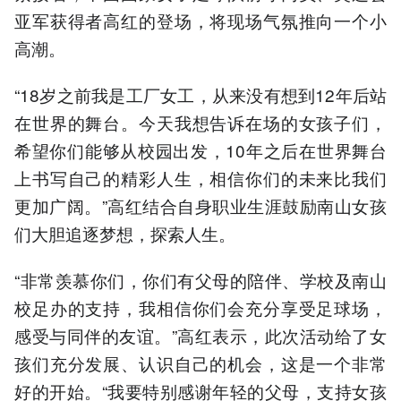
亚军获得者高红的登场，将现场气氛推向一个小
高潮。
“18岁之前我是工厂女工，从来没有想到12年后站
在世界的舞台。今天我想告诉在场的女孩子们，
希望你们能够从校园出发，10年之后在世界舞台
上书写自己的精彩人生，相信你们的未来比我们
更加广阔。”高红结合自身职业生涯鼓励南山女孩
们大胆追逐梦想，探索人生。
“非常羡慕你们，你们有父母的陪伴、学校及南山
校足办的支持，我相信你们会充分享受足球场，
感受与同伴的友谊。”高红表示，此次活动给了女
孩们充分发展、认识自己的机会，这是一个非常
好的开始。“我要特别感谢年轻的父母，支持女孩