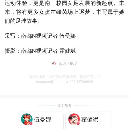
运动体验，更是南山校园女足发展的新起点。未
来，将有更多女孩在绿茵场上逐梦，书写属于她
们的足球故事。
采写：南都N视频记者 伍曼娜
摄影：南都N视频记者 霍健斌
阅读
4667
南都N视频，未经授权不得转载、授权联系方式
banquan@nandu.cc. 020-87006626
本文作者
伍曼娜
霍健斌