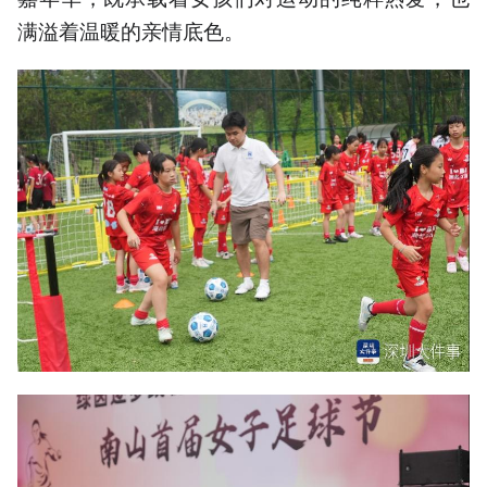
满溢着温暖的亲情底色。