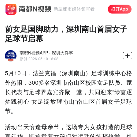
前女足国脚助力，深圳南山首届女子
足球节启幕
南都N视频APP · 深圳大件事
原创
2026-05-10 16:08
5月10日，法兰克福（深圳南山）足球训练中心格
外热闹，300多名深圳市南山区校园女足队员、家
长代表与足球界嘉宾齐聚一堂，共同迎来“绿茵逐
梦践初心 女足绽放耀南山”南山区首届女子足球
节。
活动当天恰逢母亲节，这场专为女孩打造的足球
嘉年华，既承载着女孩们对运动的纯粹热爱，也