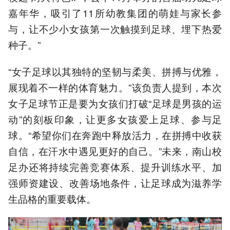
嘉年华，吸引了11所幼教集团的萌娃与家长参
与，让不少小女孩第一次触摸到足球、埋下热爱
种子。”
“女子足球以其独特的坚韧与柔美、拼搏与优雅，
展现着不一样的体育魅力。”该负责人提到，本次
女子足球节正是要为女孩们打破“足球是男孩的运
动”的刻板印象，让更多女孩爱上足球、参与足
球。“希望你们在奔跑中释放活力，在拼搏中收获
自信，在汗水中遇见更好的自己。”未来，南山校
足办还将持续完善竞赛体系、提升训练水平、加
强师资建设、改善场地条件，让足球成为滋养学
生品格的重要载体。