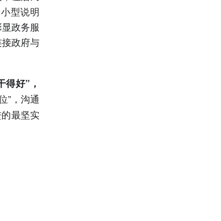
开小型说明
彰显政务服
连接政府与
干得好”，
位”，沟通
进的最坚实