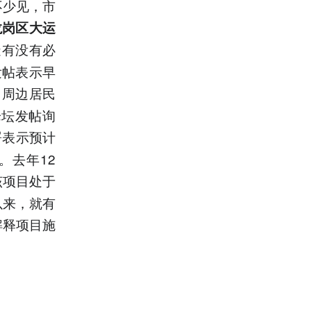
不少见，市
龙岗区大运
造有没有必
发帖表示早
，周边居民
论坛发帖询
署表示预计
。去年12
该项目处于
以来，就有
解释项目施