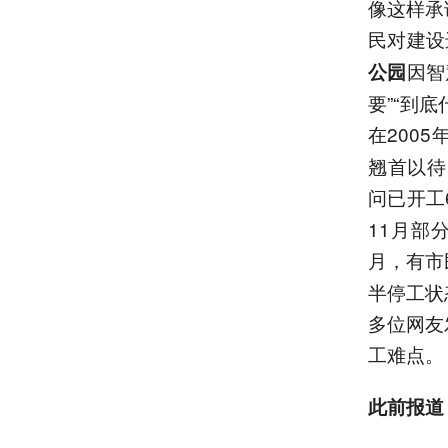
像这样承
民对建设
因智
公园
要”“到
在200
翘首以待
问已开工
11月部
月，有市
半停工状
多位网友
工难点。
此前报