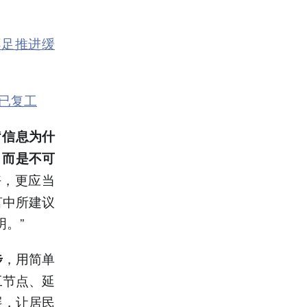
不足推进缓
已复工
“信息为什
，而是不可
好，更应当
言中所建议
。”
，用简单
步
工节点、延
展，让居民