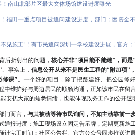
多！南山北部片区最大文体场馆建设进度曝光
年！福田一重点项目被追问建设进度，部门：因资金
过不见施工”！有市民追问深圳一学校建设进展，官方：
背后折射出的问题，
核心并非“项目能不能建”，而是
。事实上，
”
信息公开从来不是民生工程的“附加项”
。一个好的项目，除了把路建好、把公园修
必修课”
程中维护好与周边居民的顺畅沟通，正如该市民在留
既能安抚大家的焦急情绪，也能体现政务工作的公开透明
部门而言，
与其被动等待市民询问，不如主动靠前一
式通报进度：施工现场设立固定告示牌，定期更新施
预计完工时间；社区公告栏、官方公众号同步推送进