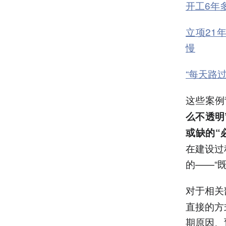
开工6年
立项21
慢
“每天路
这些案例
么不透明
或缺的“
在建设过
的——“
对于相关
直接的方
期原因、