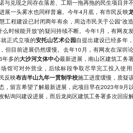
诺与兑现之间存在落差、工期一拖再拖的民生项目并
进展一头雾水也同样普遍。今年4月底，有市民反映
慧工程建设已封闭两年有余，周边市民关于公园“改
底什么时候能开放”的疑问持续不断。今年1月，有网友
5年就正式立项的
自提出建设已经多年
安托山艺术公园
，但目前进展仍然缓慢。去年10月，有网友在深圳
6年多的
最新进展，南山区建筑工务
大沙河文体中心
分场馆可对外营业，后续标段争取尽早完工投入使用
民反映
施工进度缓慢，质疑
布吉半山九年一贯制学校
态，留言希望了解最新进展，此项目早在2023年9月
发帖询问建设进展，而后龙岗区建筑工务署多次回应
道